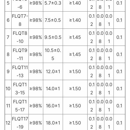
5
≥98%
5.7±0.3
≥1.40
0.1
-6
2
8
1
FLQT7-
0.1
0.0
0.0
6
≥98%
7.5±0.5
≥1.40
0.1
8
2
8
1
FLQT8
0.1
0.0
0.0
7
≥98%
9.5±0.5
≥1.45
0.1
-10
2
8
1
FLQT9
10.5±0.
0.1
0.0
0.0
8
≥98%
≥1.45
0.1
-11
5
2
8
1
FLQT11
0.1
0.0
0.0
9
≥98%
12.0±1
≥1.50
0.1
-13
2
8
1
FLQT1
0.1
0.0
0.0
10
≥98%
14.0±1
≥1.50
0.1
3-15
2
8
1
FLQT1
0.1
0.0
0.0
11
≥98%
16.0±1
≥1.50
0.1
5-17
2
8
1
FLQT17
0.1
0.0
0.0
12
≥98%
18.0±1
≥1.50
0.1
-19
2
8
1